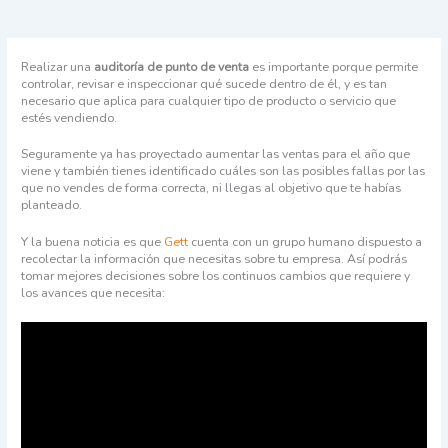
Realizar una
auditoría de punto de venta
e
s importante porque permite
controlar, revisar e inspeccionar qué sucede dentro de él, y es tan
necesario que aplica para cualquier tipo de producto o servicio que
estés vendiendo.
Seguramente ya has proyectado aumentar las ventas para el año que
viene y también tienes identificado cuáles son las posibles fallas por las
que no vendes de forma correcta, ni llegas al objetivo que te habías
planteado.
Y la buena noticia es que
Gett
cuenta con un grupo humano dispuesto a
recolectar la información que necesitas sobre tu empresa. Así podrás
tomar mejores decisiones sobre los continuos cambios que requiere y
los avances que necesita: