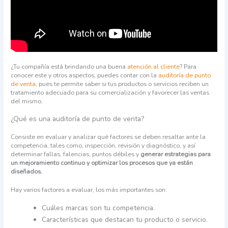
¿Tu compañía está brindando una buena
atención al cliente
? Para
conocer este y otros aspectos, puedes contar con la
auditoría de punto
de venta
, pues te permite saber si tus productos o servicios reciben un
tratamiento adecuado para su comercialización y favorecer las ventas
del mismo.
¿Qué es una auditoría de punto de venta?
Consiste en evaluar y analizar qué factores se deben resaltar ante la
competencia, tales como,
inspección, revisión y diagnóstico, y así
determinar fallas, falencias, puntos débiles y
generar estrategias para
un mejoramiento continuo y optimizar los procesos que ya están
diseñados.
Hay varios factores a evaluar, los más importantes son:
Cuáles marcas son tu competencia.
Características que destacan tu producto o servicio.