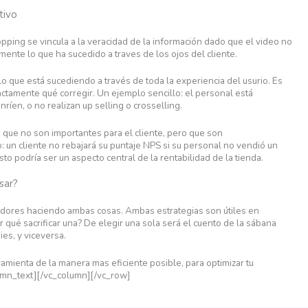
tivo
pping se vincula a la veracidad de la información dado que el video no
ente lo que ha sucedido a traves de los ojos del cliente.
 que está sucediendo a través de toda la experiencia del usurio. Es
ctamente qué corregir. Un ejemplo sencillo: el personal está
ríen, o no realizan up selling o crosselling.
ue no son importantes para el cliente, pero que son
 un cliente no rebajará su puntaje NPS si su personal no vendió un
o podría ser un aspecto central de la rentabilidad de la tienda.
sar?
dores haciendo ambas cosas. Ambas estrategias son útiles en
ué sacrificar una? De elegir una sola será el cuento de la sábana
ies, y viceversa.
amienta de la manera mas eficiente posible, para optimizar tu
lumn_text][/vc_column][/vc_row]