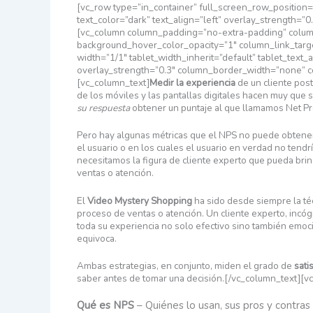
[vc_row type=”in_container” full_screen_row_position
text_color=”dark” text_align=”left” overlay_strength=
[vc_column column_padding=”no-extra-padding” column
background_hover_color_opacity=”1″ column_link_tar
width=”1/1″ tablet_width_inherit=”default” tablet_text
overlay_strength=”0.3″ column_border_width=”none” 
[vc_column_text]
Medir la experiencia
de un cliente pos
de los móviles y las pantallas digitales hacen muy que 
su respuesta
obtener un puntaje al que llamamos Net Pr
Pero hay algunas métricas que el NPS no puede obtener
el usuario o en los cuales el usuario en verdad no tend
necesitamos la figura de cliente experto que pueda bri
ventas o atención.
El
Video Mystery Shopping
ha sido desde siempre la téc
proceso de ventas o atención. Un cliente experto, incóg
toda su experiencia no solo efectivo sino también emoc
equivoca.
Ambas estrategias, en conjunto, miden el grado de
satis
saber antes de tomar una decisión.[/vc_column_text][v
Qué es NPS
– Quiénes lo usan, sus pros y contras