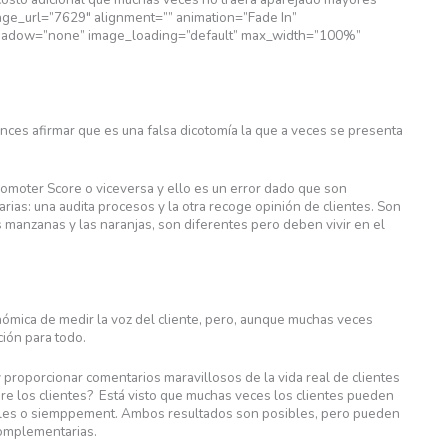
age_url=”7629″ alignment=”” animation=”Fade In”
hadow=”none” image_loading=”default” max_width=”100%”
ces afirmar que es una falsa dicotomía la que a veces se presenta
omoter Score o viceversa y ello es un error dado que son
as: una audita procesos y la otra recoge opinión de clientes. Son
s manzanas y las naranjas, son diferentes pero deben vivir en el
ómica de medir la voz del cliente, pero, aunque muchas veces
ción para todo.
 proporcionar comentarios maravillosos de la vida real de clientes
bre los clientes? Está visto que muchas veces los clientes pueden
ables o siemppement. Ambos resultados son posibles, pero pueden
complementarias.