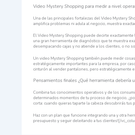
Video Mystery Shopping para medir a nivel opera
Una de las principales fortalezas del Video Mystery Sho
amplifica problemas ni adula al negocio, muestra exactam
El Video Mystery Shopping puede decirte exactamente lo
una gran herramienta de diagnóstico que te muestra exa
desempacando cajas y no atiende a los clientes, o no son
Un video Mystery Shopping también puede medir cosas q
estratégicamente importantes para la empresa, por caso:
cinturón al vender pantalones, pero estratégicamente est
Pensamientos finales ¿Qué herramienta debería u
Combina tus conocimientos operativos y de los consumi
determinados momentos de tu proceso de negocio, ¿por q
corta: cuando quieras taparte la cabeza descubrirás tus p
Haz con un plan que funcione integrando una y otra herr
presupuesto y seguir deleitando a tus clientes![/vc_co