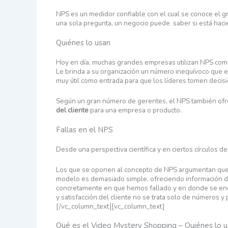
NPS es un medidor confiable con el cual se conoce el gr
una sola pregunta, un negocio puede saber si está haci
Quiénes lo usan
Hoy en día, muchas grandes empresas utilizan NPS como
Le brinda a su organización un número inequívoco que es
muy útil como entrada para que los líderes tomen decis
Según un gran número de gerentes, el NPS también ofrec
del cliente
para una empresa o producto.
Fallas en el NPS
Desde una perspectiva científica y en ciertos círculos d
Los que se oponen al concepto de NPS argumentan que no
modelo es demasiado simple, ofreciendo información de 
concretamente en que hemos fallado y en donde se encu
y satisfacción del cliente no se trata solo de números y
[/vc_column_text][vc_column_text]
Qué es el Video Mystery Shopping – Quiénes lo us