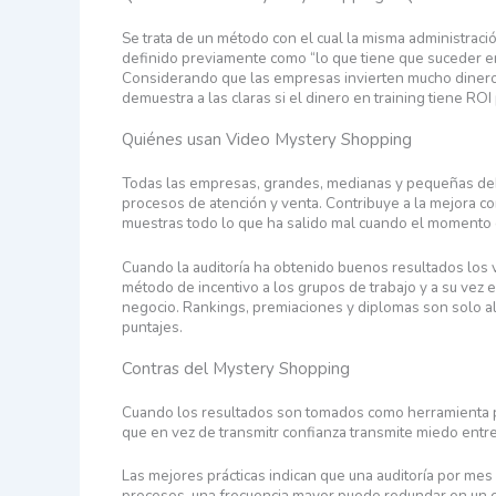
Se trata de un método con el cual la misma administrac
definido previamente como “lo que tiene que suceder en
Considerando que las empresas invierten mucho dinero 
demuestra a las claras si el dinero en training tiene ROI 
Quiénes usan Video Mystery Shopping
Todas las empresas, grandes, medianas y pequeñas debe
procesos de atención y venta. Contribuye a la mejora co
muestras todo lo que ha salido mal cuando el momento de
Cuando la auditoría ha obtenido buenos resultados los 
método de incentivo a los grupos de trabajo y a su vez 
negocio. Rankings, premiaciones y diplomas son solo al
puntajes.
Contras del Mystery Shopping
Cuando los resultados son tomados como herramienta par
que en vez de transmitr confianza transmite miedo entr
Las mejores prácticas indican que una auditoría por mes
procesos, una frecuencia mayor puede redundar en un c