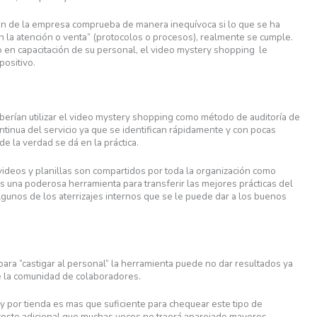
ión de la empresa comprueba de manera inequívoca si lo que se ha
 la atención o venta” (protocolos o procesos), realmente se cumple.
en capacitación de su personal, el video mystery shopping le
positivo.
rían utilizar el video mystery shopping como método de auditoría de
ntinua del servicio ya que se identifican rápidamente y con pocas
 la verdad se dá en la práctica.
videos y planillas son compartidos por toda la organización como
es una poderosa herramienta para transferir las mejores prácticas del
gunos de los aterrizajes internos que se le puede dar a los buenos
a “castigar al personal” la herramienta puede no dar resultados ya
e la comunidad de colaboradores.
 y por tienda es mas que suficiente para chequear este tipo de
osto adicional que muchas veces no traerá aparejado mayores