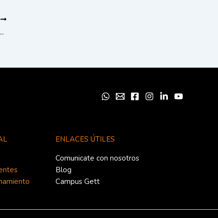
T
a productividad con un programa de reconocimiento de empleados
AL
ENLACES ÚTILES
Comunicate con nosotros
ientes
Blog
enamiento
Campus Gett