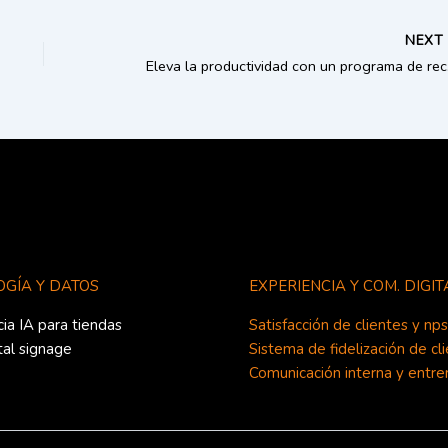
NEX
Eleva l
GÍA Y DATOS
EXPERIENCIA Y COM. DIGIT
cia IA para tiendas
Satisfacción de clientes y nps
tal signage
Sistema de fidelización de cl
Comunicación interna y entr